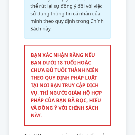
thể rút lại sự đồng ý đối với việc
sử dụng thông tin cá nhân của
mình theo quy định trong Chính
Sách này.
BẠN XÁC NHẬN RẰNG NẾU
BẠN DƯỚI 18 TUỔI HOẶC
CHƯA ĐỦ TUỔI THÀNH NIÊN
THEO QUY ĐỊNH PHÁP LUẬT
TẠI NƠI BẠN TRUY CẬP DỊCH
VỤ, THÌ NGƯỜI GIÁM HỘ HỢP
PHÁP CỦA BẠN ĐÃ ĐỌC, HIỂU
VÀ ĐỒNG Ý VỚI CHÍNH SÁCH
NÀY.