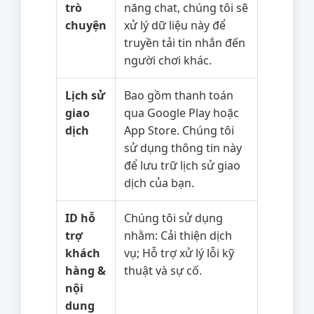
trò
năng chat, chúng tôi sẽ
chuyện
xử lý dữ liệu này để
truyền tải tin nhắn đến
người chơi khác.
Lịch sử
Bao gồm thanh toán
giao
qua Google Play hoặc
dịch
App Store. Chúng tôi
sử dụng thông tin này
để lưu trữ lịch sử giao
dịch của bạn.
ID hỗ
Chúng tôi sử dụng
trợ
nhằm: Cải thiện dịch
khách
vụ; Hỗ trợ xử lý lỗi kỹ
hàng &
thuật và sự cố.
nội
dung